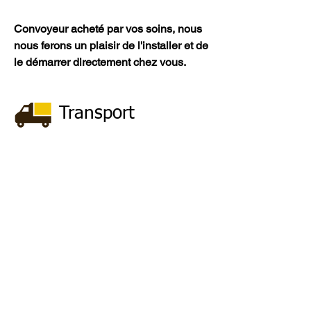
Convoyeur acheté par vos soins, nous
nous ferons un plaisir de l'installer et de
le démarrer directement chez vous.
Transport
Notre transport routier fonctionne 24
heures sur 24 - une garantie de
livraison rapide, à tout moment, partout
dans le monde.
© par JS Conveyors sro