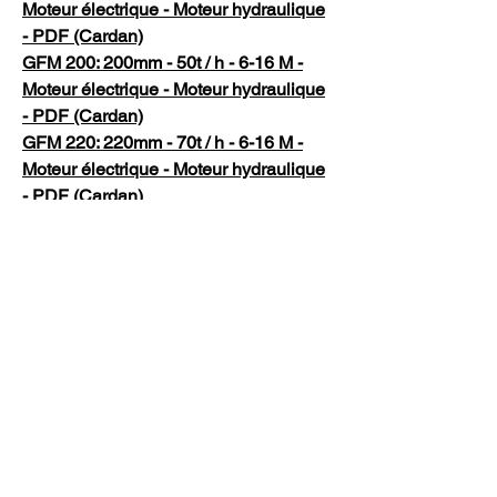
Moteur électrique - Moteur hydraulique
- PDF (Cardan)
GFM 200: 200mm - 50t / h - 6-16 M -
Moteur électrique - Moteur hydraulique
- PDF (Cardan)
GFM 220: 220mm - 70t / h - 6-16 M -
Moteur électrique - Moteur hydraulique
- PDF (Cardan)
Accessoires
Tuyau flexible avec poignée.
Œil de remorquage.
Démarreur progressif
Convertisseur de fréquence
Éclairage (utilisé comme remorque)
Télécommande.