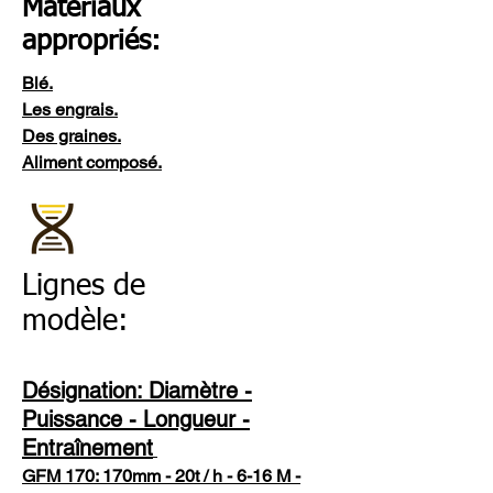
Matériaux
appropriés:
Blé.
Les engrais.
Des graines.
Aliment composé.
Lignes de
modèle:
Désignation: Diamètre -
Puissance - Longueur -
Entraînement
GFM 170: 170mm - 20t / h - 6-16 M -