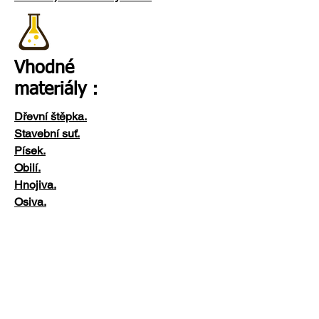
Vhodné
materiály :
Dřevní štěpka.
Stavební suť.
Písek.
Obilí.
Hnojiva.
Osiva.
a mnoho dalších.
Příslušenství