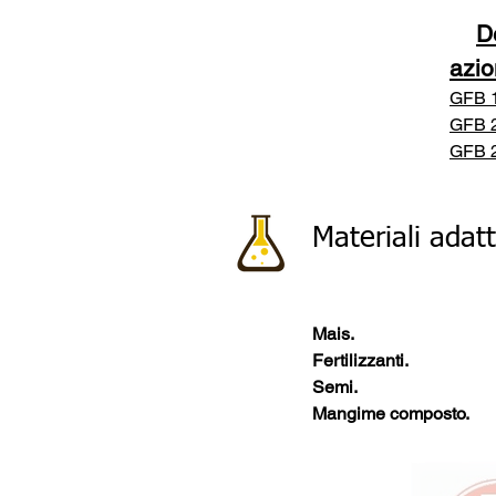
D
azi
GFB 1
GFB 2
GFB 2
Materiali adatt
Mais.
Fertilizzanti.
Semi.
Mangime composto.