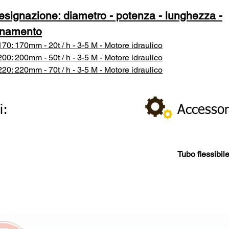
esignazione: diametro - potenza - lunghezza -
onamento
70: 170mm - 20t / h - 3-5 M - Motore idraulico
00: 200mm - 50t / h - 3-5 M - Motore idraulico
20: 220mm - 70t / h - 3-5 M - Motore idraulico
i:
Accessor
Tubo flessibil