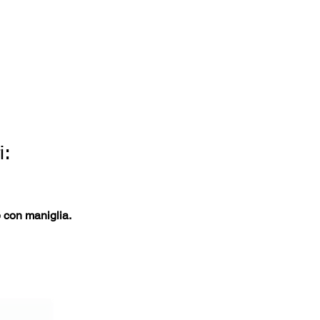
i:
e con maniglia.