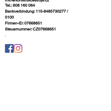
info@konstrukcestroje.cz
Tel.:
608 160 064
Bankverbindung:
115-8485730277
/
0100
Firmen-ID:
07668651
Steuernummer: CZ07668651
.