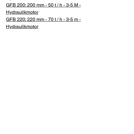
GFB 200: 200 mm - 50 t / h - 3-5 M -
Hydraulikmotor
GFB 220: 220 mm - 70 t / h - 3-5 m -
Hydraulikmotor
Zubehör:
Flexibler Schlauch mit Griff.
.
.
.
© by JS Conveyors sro